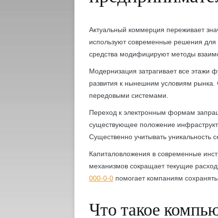
Актуальный коммерция переживает зна
используют современные решения для 
средства модифицируют методы взаимо
Модернизация затрагивает все этажи ф
развития к нынешним условиям рынка.
передовыми системами.
Переход к электронным формам запраш
существующее положение инфраструкту
Существенно учитывать уникальность с
Капиталовложения в современные инст
механизмов сокращает текущие расход
000-0-0
помогает компаниям сохранятьс
Что такое компь