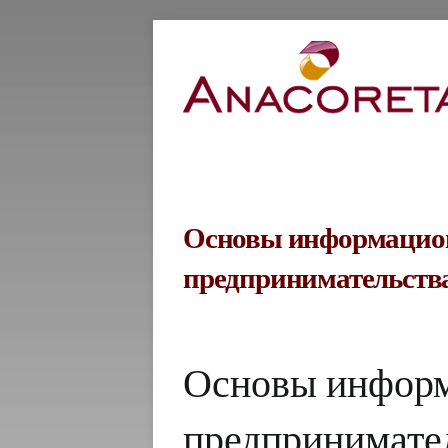
Skip to content
Anacoreta
Основы информацио
предпринимательств
Основы информ
предпринимате