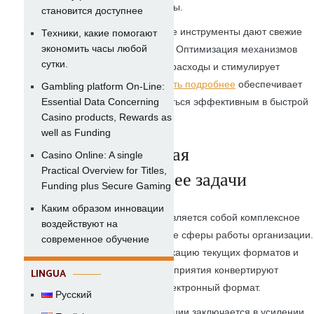
сектора и охват работы фирмы.
становится доступнее
Инвестиции в технологические инструменты дают свежие
Техники, какие помогают
экономить часы любой
перспективы для увеличения. Оптимизация механизмов
сутки.
понижает эксплуатационные расходы и стимулирует
выполнение заданий.
Смотреть подробнее
обеспечивает
Gambling platform On-Line:
предпринимательству оставаться эффективным в быстрой
Essential Data Concerning
Casino products, Rewards as
условиях.
well as Funding
Что такое цифровая
Casino Online: A single
Practical Overview for Titles,
трансформация и ее задачи
Funding plus Secure Gaming
Каким образом инновации
Цифровая преобразование является собой комплексное
воздействуют на
применение технологий во все сферы работы организации.
современное обучение
Цикл подразумевает модификацию текущих форматов и
стратегий к руководству. Предприятия конвертируют
LINGUA
традиционные операции в электронный формат.
Русский
Ключевая миссия реорганизации заключается в усилении