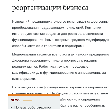
реорганизации бизнеса
Нынешний предпринимательство испытывает существенны
преобразования под давлением технологий. Компании
интегрируют свежие средства для роста эффективности
функционирования. Компьютерные средства модифицирую
способы контакта с клиентами и партнёрами.
Модернизация касается все пласты активности предприяти
Директора корректируют планы прогресса к текущим
реалиям рынка. Работники изучают передовые
квалификации для функционирования с инновационными
платформами.
Перемещение к информационным вариантам запрашивает
комплексного подхода. Необходимо рассчитать актуальное
положение структуры топ онлайн казино и определить
NEWS
главные сферы. Необходимо брать в расчет особенность
Почему робототехника