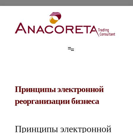
Skip to content
Anacoreta
Принципы электронной
реорганизации бизнеса
Принципы электронной