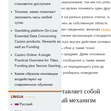
обмен данными оказался бы нереализуем, так как что узлы
становится доступнее
никак не могли бы бы корректно вулкан понимать один друг
Техники, какие помогают
Отправка данных выполняется на разных разных этапах, а
экономить часы любой
сутки.
также каждый слой предназначен за собственную область
механизма. Внутри практических сведениях, включая
казин
Gambling platform On-Line:
обычно подчеркивается, что знание организации стандарто
Essential Data Concerning
Casino products, Rewards as
позволяет увереннее разбираться внутри действии сетевых
well as Funding
систем, оперативнее находить сбои а также точно
конфигурировать обмен среди средами. Даже основные
Casino Online: A single
знания о того, как собираются сообщения а также каким
Practical Overview for Titles,
Funding plus Secure Gaming
образом пакеты проходят путь от передающего узла до
получателю, помогают глубже разбирать поведение
Каким образом инновации
электронных платформ.
воздействуют на
современное обучение
Что именно представляет собой
LINGUA
коммуникационный механизм
Русский