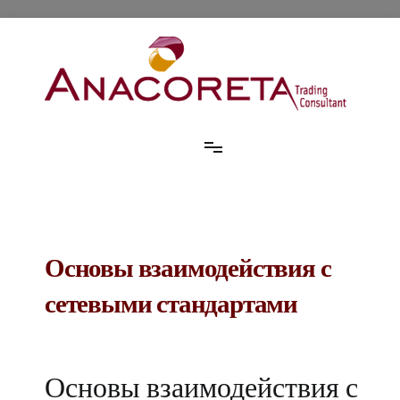
Skip to content
Anacoreta
Основы взаимодействия с
сетевыми стандартами
Основы взаимодействия с