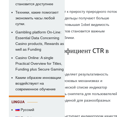
аспекты при ранжировании.
становится доступнее
Рост кликабельности приводит к приросту природного поток
Техники, какие помогают
без издержек на рекламу. Владельцы получают больше
экономить часы любой
сутки.
релевантных пользователей, повышая 1xbet видимость
площадки. Оптимизация тайтлов становится важным
Gambling platform On-Line:
инструментом притяжения публики.
Essential Data Concerning
Casino products, Rewards as
Что означает коэффициент CTR в
well as Funding
SEO и рекламе
Casino Online: A single
Practical Overview for Titles,
Funding plus Secure Gaming
Метрика кликабельности определяет результативность
Каким образом инновации
представленности сайта в поисковых механизмах и
воздействуют на
рекламных каналах. В органической списке индикатор
современное обучение
показывает привлекательность сниппета для пользователей
Формула подсчёта является единой для разнообразных
LINGUA
источников продвижения.
Русский
В контекстной рекламе CTR выступает индикатором качест