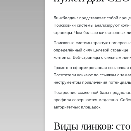
Линкбилдинг представляет собой проце
Поисковики системы анализируют колич
страницы. Чем больше качественных лин
Поисковые системы трактуют гиперссылк
определённый силу целевой странице. 
контента. Веб-страницы с сильным ли
Грамотно сформированная ссылочная с
Посетители кликают по ссылкам с тема
инструментом привлечения потенциаль
Построение ссылочной базы предполага
профиля совершается медленно. Собст
авторитетных площадок.
Виды линков: сто