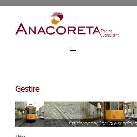
Salta al contenuto
Anacoreta
Gestire
Milan,