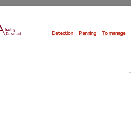
Detection
Planning
To manage