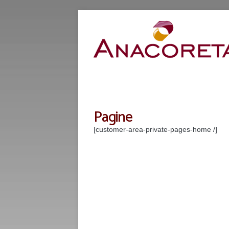
Skip to content
Anacoreta
Pagine
[customer-area-private-pages-home /]