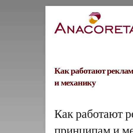
Skip to content
Anacoreta
Как работают рекла
и механику
Как работают р
принципам и м