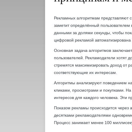
Рекламных алгоритмам представляют с
заметит определённый пользователем 
данными за долями секунды, чтобы по
цифровой рекламой автоматизирована 
Основная задача алгоритмов заключае
пользователей. Рекламодатели хотят 
стремятся максимизировать доход от 
соответствующие их интересам.
Алгоритмы анализируют поведением на
кликами, просмотрами и покупками. Н
интересов для каждого человека. Эти
Показом рекламы происходится через 
десятками рекламодателями одновреме
Процесс занимает менее 100 миллисек