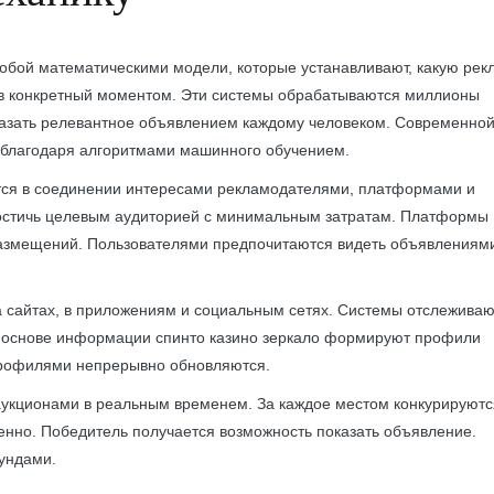
обой математическими модели, которые устанавливают, какую рек
в конкретный моментом. Эти системы обрабатываются миллионы
казать релевантное объявлением каждому человеком. Современно
благодаря алгоритмами машинного обучением.
тся в соединении интересами рекламодателями, платформами и
достичь целевым аудиторией с минимальным затратам. Платформы
размещений. Пользователями предпочитаются видеть объявлениям
 сайтах, в приложениям и социальным сетях. Системы отслеживаю
а основе информации спинто казино зеркало формируют профили
 профилями непрерывно обновляются.
аукционами в реальным временем. За каждое местом конкурируютс
нно. Победитель получается возможность показать объявление.
ундами.